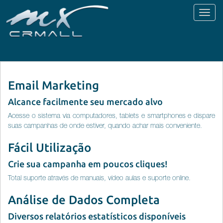
Toggl
naviga
Email Marketing
Alcance facilmente seu mercado alvo
Acesse o sistema via computadores, tablets e smartphones e dispare
suas campanhas de onde estiver, quando achar mais conveniente.
Fácil Utilização
Crie sua campanha em poucos cliques!
Total suporte através de manuais, vídeo aulas e suporte online.
Análise de Dados Completa
Diversos relatórios estatísticos disponíveis