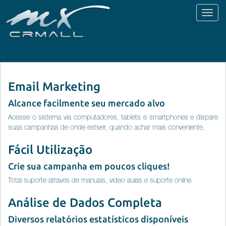
Toggl
naviga
Email Marketing
Alcance facilmente seu mercado alvo
Acesse o sistema via computadores, tablets e smartphones e dispare
suas campanhas de onde estiver, quando achar mais conveniente.
Fácil Utilização
Crie sua campanha em poucos cliques!
Total suporte através de manuais, vídeo aulas e suporte online.
Análise de Dados Completa
Diversos relatórios estatísticos disponíveis