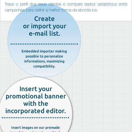
Trace o perfil dos seus clientes e compare dados estatísticos entre
campanhas para definir a melhor forma de abordá-los.
Create
or import your
e-mail list.
Embedded importer making
possible to personalize
informations, maximizing
compatibility.
Insert your
promotional banner
with the
incorporated editor.
Insert images on our premade