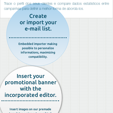
Trace o perfil dos seus clientes e compare dados estatísticos entre
campanhas para definir a melhor forma de abordá-los.
Create
or import your
e-mail list.
Embedded importer making
possible to personalize
informations, maximizing
compatibility.
Insert your
promotional banner
with the
incorporated editor.
Insert images on our premade