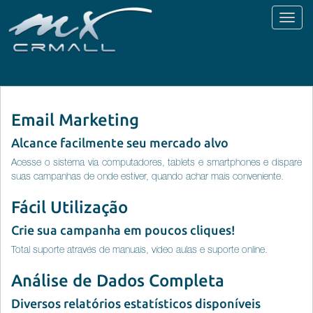
Toggl
naviga
Email Marketing
Alcance facilmente seu mercado alvo
Acesse o sistema via computadores, tablets e smartphones e dispare
suas campanhas de onde estiver, quando achar mais conveniente.
Fácil Utilização
Crie sua campanha em poucos cliques!
Total suporte através de manuais, vídeo aulas e suporte online.
Análise de Dados Completa
Diversos relatórios estatísticos disponíveis