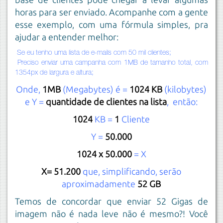
horas para ser enviado. Acompanhe com a gente
esse exemplo, com uma fórmula simples, pra
ajudar a entender melhor:
Se eu tenho uma lista de e-mails com 50 mil clientes;
Preciso enviar uma campanha com 1MB de tamanho total, com
1354px de largura e altura;
Onde,
1MB
(Megabytes) é =
1024 KB
(kilobytes)
e Y =
quantidade de clientes na lista
, então:
1024
KB =
1
Cliente
Y =
50.000
1024 x 50.000
= X
X= 51.200
que, simplificando, serão
aproximadamente
52 GB
Temos de concordar que enviar 52 Gigas de
imagem não é nada leve não é mesmo?! Você