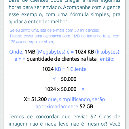
horas para ser enviado. Acompanhe com a gente
esse exemplo, com uma fórmula simples, pra
ajudar a entender melhor:
Se eu tenho uma lista de e-mails com 50 mil clientes;
Preciso enviar uma campanha com 1MB de tamanho total, com
1354px de largura e altura;
Onde,
1MB
(Megabytes) é =
1024 KB
(kilobytes)
e Y =
quantidade de clientes na lista
, então:
1024
KB =
1
Cliente
Y =
50.000
1024 x 50.000
= X
X= 51.200
que, simplificando, serão
aproximadamente
52 GB
Temos de concordar que enviar 52 Gigas de
imagem não é nada leve não é mesmo?! Você