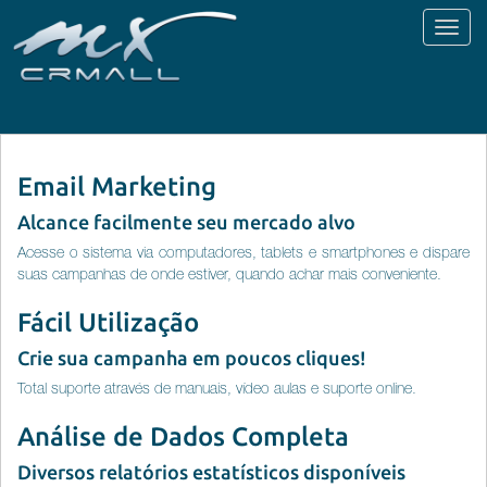
Toggl
naviga
Email Marketing
Alcance facilmente seu mercado alvo
Acesse o sistema via computadores, tablets e smartphones e dispare
suas campanhas de onde estiver, quando achar mais conveniente.
Fácil Utilização
Crie sua campanha em poucos cliques!
Total suporte através de manuais, vídeo aulas e suporte online.
Análise de Dados Completa
Diversos relatórios estatísticos disponíveis