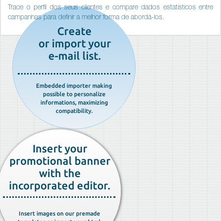
Trace o perfil dos seus clientes e compare dados estatísticos entre
campanhas para definir a melhor forma de abordá-los.
Create
or import your
e-mail list.
Embedded importer making
possible to personalize
informations, maximizing
compatibility.
Insert your
promotional banner
with the
incorporated editor.
Insert images on our premade