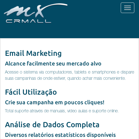
Toggl
naviga
Email Marketing
Alcance facilmente seu mercado alvo
Acesse o sistema via computadores, tablets e smartphones e dispare
suas campanhas de onde estiver, quando achar mais conveniente.
Fácil Utilização
Crie sua campanha em poucos cliques!
Total suporte através de manuais, vídeo aulas e suporte online.
Análise de Dados Completa
Diversos relatórios estatísticos disponíveis